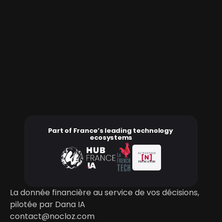
Prêt à (re)prendre le contrôle de 
vos données financières?
Un déploiement adapté à votre stack, à vos entités 
et à vos règles de gouvernance.
Réserver une démo
Part of France’s leading technology 
ecosystems
ACTIVATEUR
[N]
FRANCE NUM
La donnée financière au service de vos décisions, 
pilotée par Dana IA
contact@nocloz.com