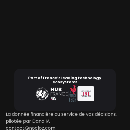
pour connecter vos systèmes internes, bases de 
données et applications métier.
Prêt à (re)prendre le contrôle de 
vos données financières?
Un déploiement adapté à votre stack, vos entités 
et votre gouvernance
Réserver une démo
Part of France’s leading technology 
ecosystems
ACTIVATEUR
[N]
FRANCE NUM
La donnée financière au service de vos décisions, 
pilotée par Dana IA
contact@nocloz.com