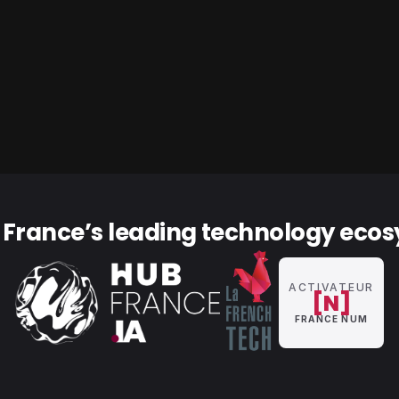
financières?
nt adapté à votre stack, à vos entités et à vos règles de
Réserver une démo
f France’s leading technology eco
ACTIVATEUR
[N]
FRANCE NUM