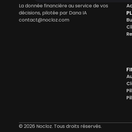
La donnée financière au service de vos 
Ac
P
décisions, pilotée par Dana IA
contact@nocloz.com
Bu
Cl
Re
F
Au
Cl
Pi
Pi
© 2026 Nocloz. Tous droits réservés.