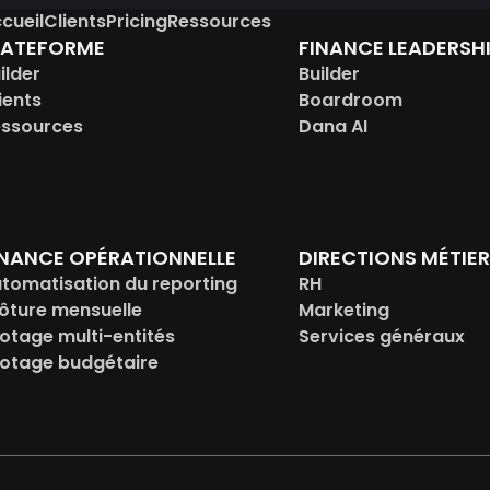
cueil
Clients
Pricing
Ressources
LATEFORME
FINANCE LEADERSH
ilder
Builder
ients
Boardroom
ssources
Dana AI
INANCE OPÉRATIONNELLE
DIRECTIONS MÉTIE
tomatisation du reporting
RH
ôture mensuelle
Marketing
lotage multi-entités
Services généraux
lotage budgétaire