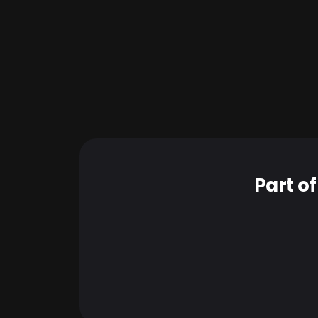
Un déploieme
Part o