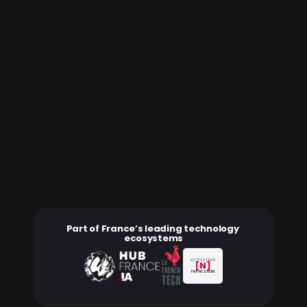
Prêt à (re)prendre le contrôle de 
vos données financières?
Un déploiement adapté à votre stack, à vos entités 
et à vos règles de gouvernance.
Réserver une démo
Part of France’s leading technology 
ecosystems
ACTIVATEUR
[N]
FRANCE NUM